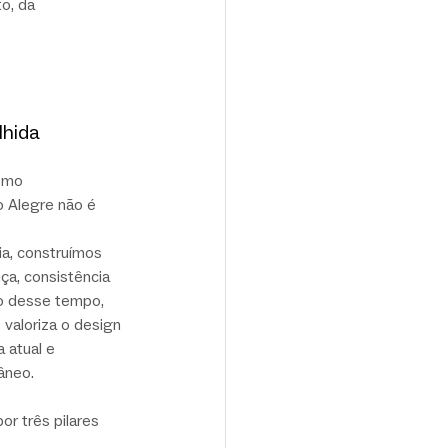
o, da 
lhida
omo 
 Alegre não é 
a, construímos 
a, consistência 
o desse tempo, 
valoriza o design 
a atual e 
âneo.
r três pilares 