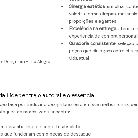
Sinergia estética
: um olhar con
valoriza formas limpas, materiais
proporções elegantes
Excelência na entrega
: atendime
experiência de compra personal
Curadoria consistente
: seleção c
peças que dialogam entre si e c
vida atual
er Design em Porto Alegre
da Líder: entre o autoral e o essencial
 destaca por traduzir o design brasileiro em sua melhor forma: sens
estaques da marca, você encontra:
om desenho limpo e conforto absoluto
ais que funcionam como peças de destaque