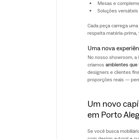
Mesas e complemen
Soluções versáteis 
Cada peça carrega uma 
respeita matéria-prima,
Uma nova experiên
No nosso showroom, a Lí
criamos 
ambientes que 
designers e clientes fin
proporções reais — perm
Um novo capít
em Porto Ale
Se você busca mobiliário
com design autoral e cur