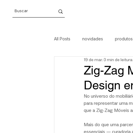
All Posts
novidades
produtos
19 de mar.
3 min de leitura
móveis
arte
design aut
Zig-Zag M
Design e
No universo do mobiliári
para representar uma mar
que a Zig-Zag Móveis a
Mais do que uma parceri
essenciais — curadoria