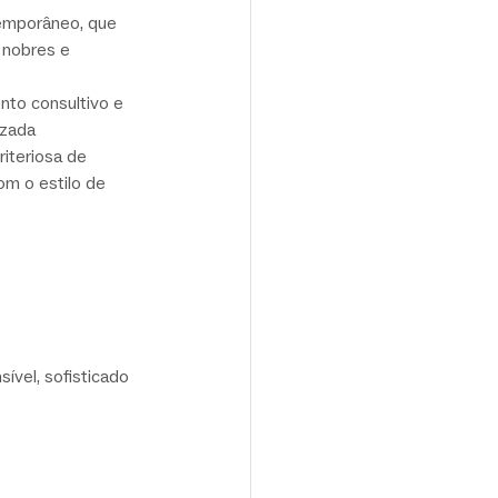
temporâneo, que 
 nobres e 
nto consultivo e 
izada
riteriosa de 
om o estilo de 
ível, sofisticado 