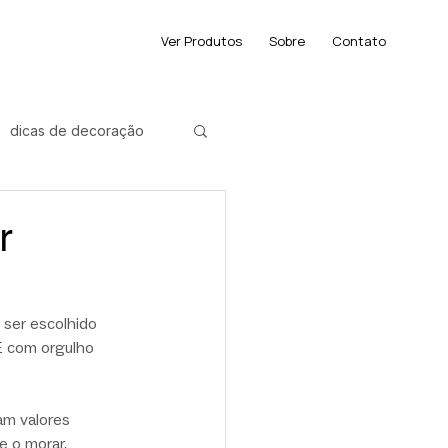
Ver Produtos
Sobre
Contato
dicas de decoração
der
r
 ser escolhido 
 É com orgulho 
am valores 
e o morar.