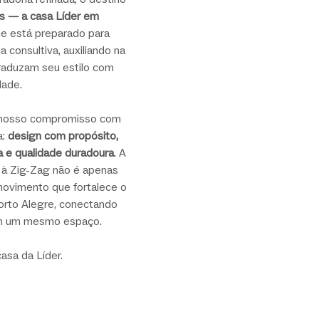
s — a casa Líder em 
e está preparado para 
 consultiva, auxiliando na 
raduzam seu estilo com 
dade.
a nosso compromisso com 
: 
design com propósito, 
 e qualidade duradoura
. A 
r à Zig-Zag não é apenas 
ovimento que fortalece o 
orto Alegre, conectando 
em um mesmo espaço.
asa da Líder.