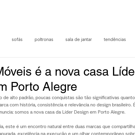
sofás
poltronas
sala de jantar
tendências
oral
área externa
black november
dia-a-dia
Lí
óveis é a nova casa Líde
m Porto Alegre
o de alto padrão, poucas conquistas são tão significativas quanto
ca com história, consistência e relevância no design brasileiro.
nuncia: somos a nova casa da Líder Design em Porto Alegre.
a, este é um encontro natural entre duas marcas que compartilh
 apurada, excelência na execução e um olhar contemporâneo sobr