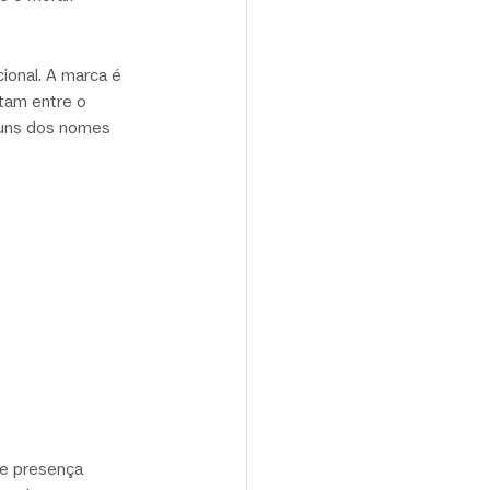
ional. A marca é 
itam entre o 
guns dos nomes 
te presença 