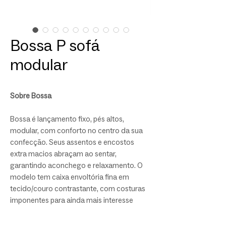
Bossa P sofá
modular
Sobre Bossa
Bossa é lançamento fixo, pés altos,
modular, com conforto no centro da sua
confecção. Seus assentos e encostos
extra macios abraçam ao sentar,
garantindo aconchego e relaxamento. O
modelo tem caixa envoltória fina em
tecido/couro contrastante, com costuras
imponentes para ainda mais interesse
visual. A proposta do sofá Bossa é trazer
bem-estar em uma peça de qualidade e