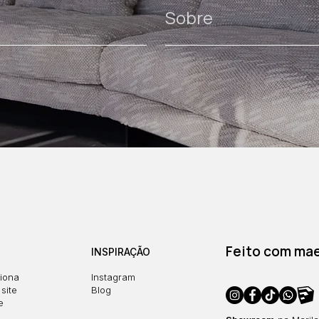
Sobre
Feito com maes
INSPIRAÇÃO
iona
Instagram
site
Blog
e