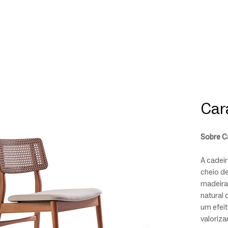
Car
Sobre C
A cadeir
cheio de
madeira
natural 
um efei
valoriza