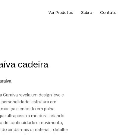
Ver Produtos
Sobre
Contato
aíva cadeira
araíva
a Caraíva revela um design leve e
 personalidade: estrutura em
 maciça e encosto em palha
que ultrapassa a moldura, criando
to de continuidade e movimento,
ndo ainda mais o material - detalhe