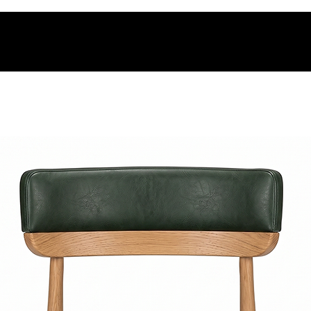
os.
t.