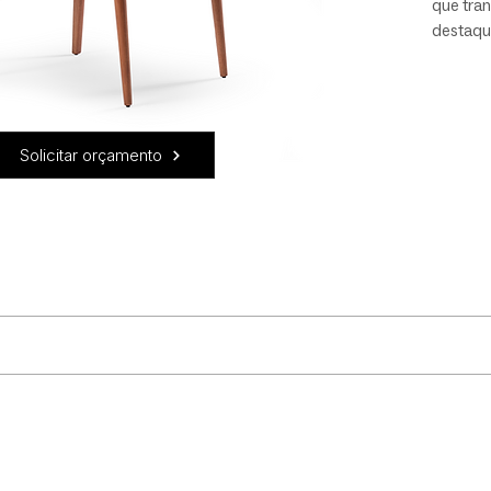
que tra
destaque
medidas,
de sua e
projetos
brasileir
Solicitar orçamento
a madeira.
uidado! Recomendamos que: