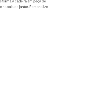
nsforma a cadeira em peça de
 na sala de jantar. Personalize
 tecidos e tonalidade do Jequitibá
strutura, para assim compor
 sofisticados com identidade
a.