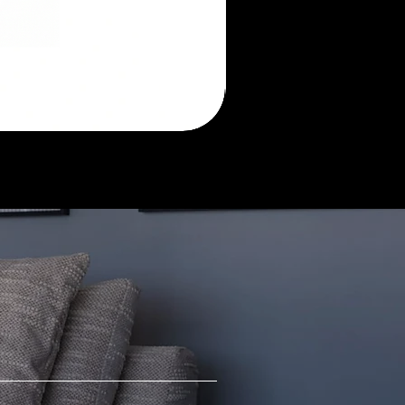
Morada
sofá
retrátil