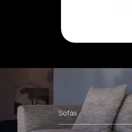
Luma
cadeira
Sofás