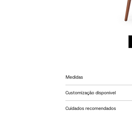
Medidas
LxPxA
Customização disponível
50x60x80h
Escolha o revestimento e tom d
Cuidados recomendados
Seu móvel merece todo o seu c