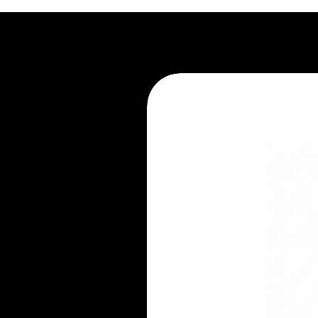
1. Não exponha ao sol.
2. Recorra à limpeza profissional.
3. Evite apoiar líquidos e aliment
4. Não pule no móvel.
5. Mantenha-se atento ao seu pe
6. Não mantenha embalado.
7. Evite ambientes úmidos.