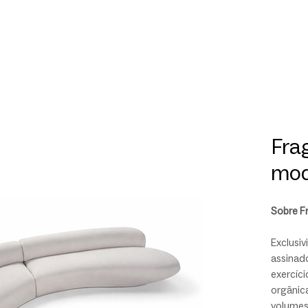
Fra
mod
Sobre F
Exclusiv
assinad
exercíci
orgânic
volumes