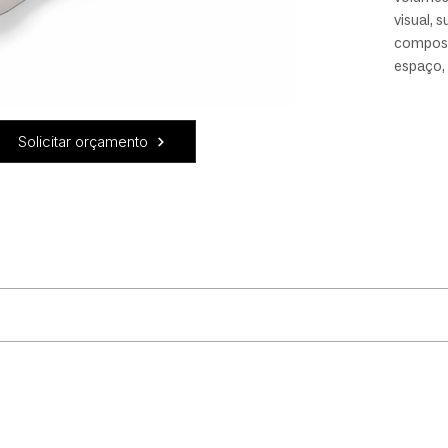
visual, 
composi
espaço, 
marcante
conforto
superfíc
Solicitar orçamento
autoral 
Design 
pções.
revestimento.
uidado! Recomendamos que: