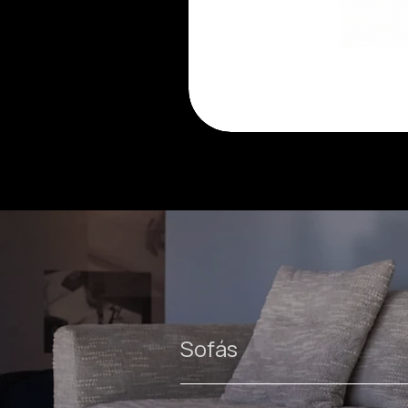
Luma
cadeira
Sofás