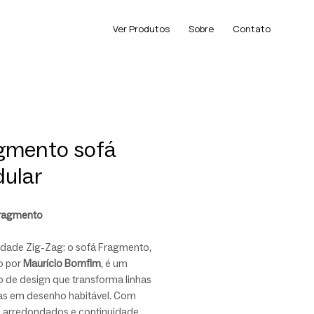
Ver Produtos
Sobre
Contato
gmento sofá
ular
ragmento
idade Zig-Zag: o sofá Fragmento,
o por
Maurício Bomfim
, é um
o de design que transforma linhas
as em desenho habitável. Com
 arredondados e continuidade