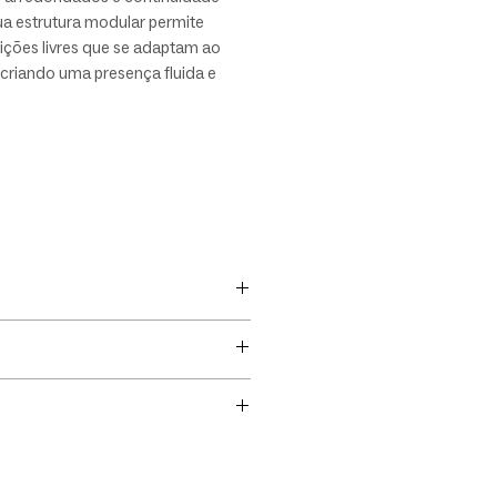
sua estrutura modular permite
ções livres que se adaptam ao
criando uma presença fluida e
. O projeto valoriza proporção,
 e leitura escultórica, com
ies suaves que reforçam o caráter
da peça.
assinado por Maurício Bomfim