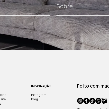
Sobre
Feito com maes
INSPIRAÇÃO
iona
Instagram
site
Blog
e