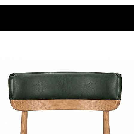
os.
t.