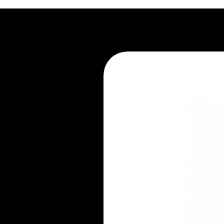
2. Recorra à limpeza profissional.
3. Evite apoiar líquidos e aliment
4. Não pule no móvel.
5. Mantenha-se atento ao seu pe
6. Não mantenha embalado.
7. Evite ambientes úmidos.