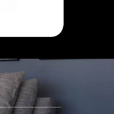
Morada
sofá
retrátil