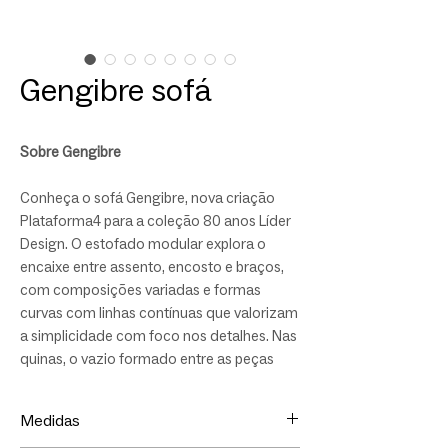
Gengibre sofá
Sobre Gengibre
Conheça o sofá Gengibre, nova criação
Plataforma4 para a coleção 80 anos Líder
Design. O estofado modular explora o
encaixe entre assento, encosto e braços,
com composições variadas e formas
curvas com linhas contínuas que valorizam
a simplicidade com foco nos detalhes. Nas
quinas, o vazio formado entre as peças
destaca a estrutura arredondada do
assento e acrescenta leveza ao conjunto.
Medidas
Gengibre tem desenho leve, mas marcante.