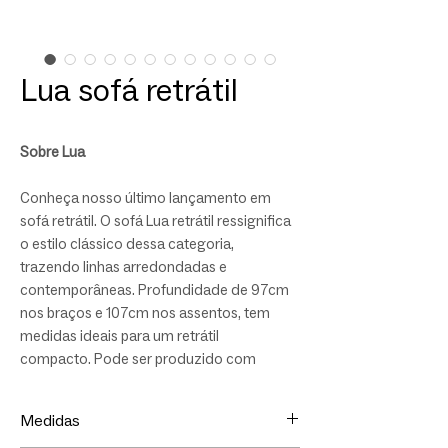
Lua sofá retrátil
Sobre Lua
Conheça nosso último lançamento em
sofá retrátil. O sofá Lua retrátil ressignifica
o estilo clássico dessa categoria,
trazendo linhas arredondadas e
contemporâneas. Profundidade de 97cm
nos braços e 107cm nos assentos, tem
medidas ideais para um retrátil
compacto. Pode ser produzido com
braços e base em composê, trazendo
ainda mais autenticidade para a peça.
Medidas
Personalize tamanho, módulos e tecido.