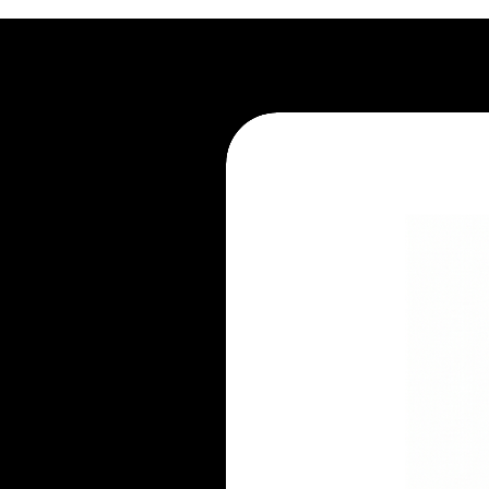
1. Não exponha ao sol.
2. Recorra à limpeza profissional.
3. Evite apoiar líquidos e aliment
4. Não pule no móvel.
5. Mantenha-se atento ao seu pe
6. Não mantenha embalado.
7. Evite ambientes úmidos.