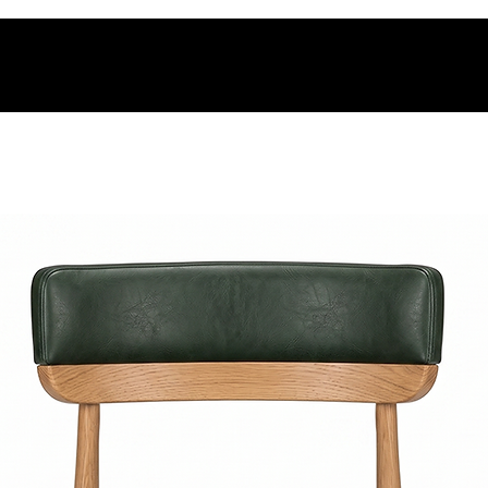
os.
t.