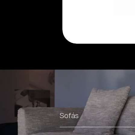
Luma
cadeira
Sofás