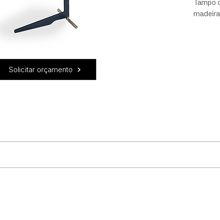
Tampo c
madeira 
em aço 
acordo 
opções 
Solicitar orçamento
a e cor do aço.
uidado! Recomendamos que: