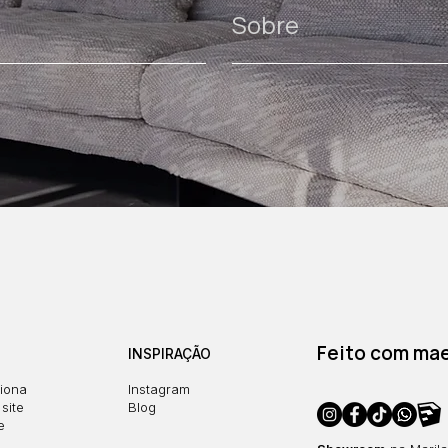
Sobre
Feito com maes
INSPIRAÇÃO
iona
Instagram
site
Blog
e