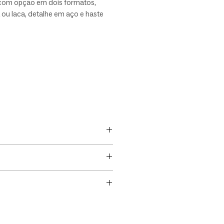
om opção em dois formatos,
ou laca, detalhe em aço e haste
carbono. Customize a a peça de
com o projeto: são diversas
para cada elemento.