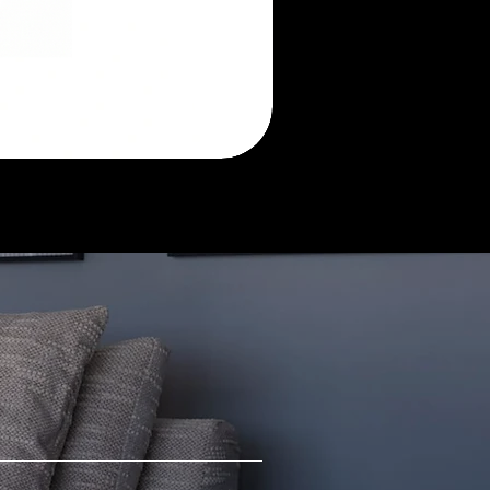
Morada
sofá
retrátil