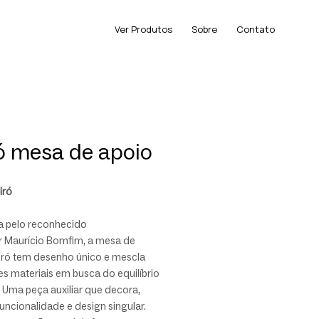
Ver Produtos
Sobre
Contato
ó mesa de apoio
iró
a pelo reconhecido
r Maurício Bomfim, a mesa de
iró tem desenho único e mescla
es materiais em busca do equilíbrio
. Uma peça auxiliar que decora,
uncionalidade e design singular.