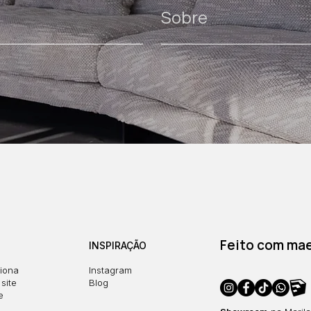
Sobre
Feito com maes
INSPIRAÇÃO
iona
Instagram
site
Blog
e