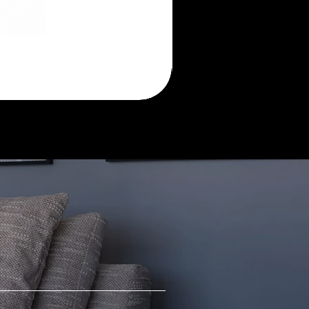
Morada
sofá
retrátil