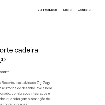
Ver Produtos
Sobre
Contato
orte cadeira
ço
ecorte
 Recorte, exclusividade Zig-Zag:
escultórica de desenho leve e bem
ionado, com braços integrados e
lados que reforçam a sensação de
ia contemporânea.