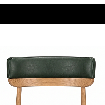
os.
t.