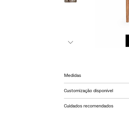
Medidas
LxPxA
Customização disponível
49x52x80,5h
Escolha tecido ou couro para re
Cuidados recomendados
tonalidade da madeira. Com ou 
Seu móvel merece todo o seu c
1. Não exponha ao sol.