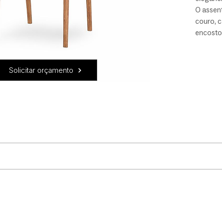
O assen
couro, 
encosto
laterais
estrutu
design. 
Solicitar orçamento
visual e
moderna
atempor
vestimento, brinque com diferentes revestimentos no assento e 
sem braços.
uidado! Recomendamos que: