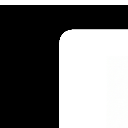
2. Recorra à limpeza profissional.
3. Evite apoiar líquidos e aliment
4. Não pule no móvel.
5. Mantenha-se atento ao seu pe
6. Não mantenha embalado.
7. Evite ambientes úmidos.