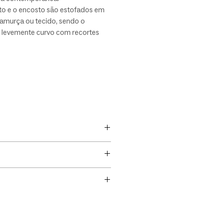
to e o encosto são estofados em
camurça ou tecido, sendo o
 levemente curvo com recortes
 - estes que dialogam com a
ra e acrescentam identidade ao
O conjunto transmite conforto
 funcional, equilibrando linhas
s, materiais nobres e uma estética
al.
encosto, e escolha a