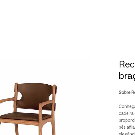
Rec
bra
Sobre R
Conheça
cadeira 
proporc
pés afi
elegânc