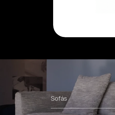
Luma
cadeira
Sofás