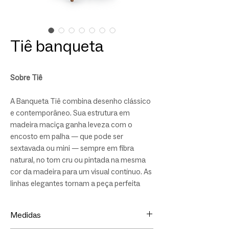
Tiê banqueta
Sobre Tiê
A Banqueta Tiê combina desenho clássico
e contemporâneo. Sua estrutura em
madeira maciça ganha leveza com o
encosto em palha — que pode ser
sextavada ou mini — sempre em fibra
natural, no tom cru ou pintada na mesma
cor da madeira para um visual contínuo. As
linhas elegantes tornam a peça perfeita
para cozinhas, ilhas e espaços integrados,
trazendo personalidade e conforto ao
Medidas
sentar. Personalize medidas, tecidos e