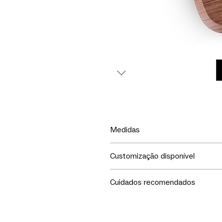
Medidas
M: 113x94x35
Customização disponível
G: 160x94,5x30
Escolha o tom da madeira.
Cuidados recomendados
Seu móvel merece todo o seu c