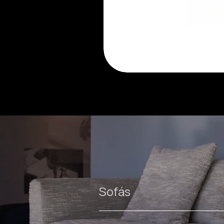
Luma
cadeira
Sofás