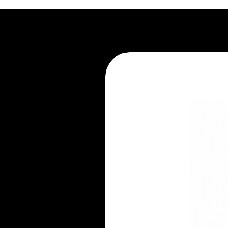
1. Não exponha ao sol.
2. Recorra à limpeza profissional.
3. Evite apoiar líquidos e aliment
4. Não pule no móvel.
5. Mantenha-se atento ao seu pe
6. Não mantenha embalado.
7. Evite ambientes úmidos.