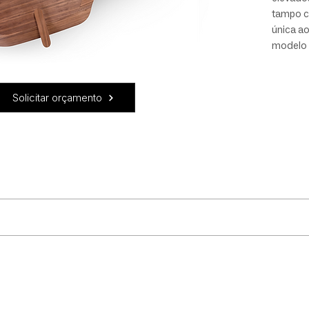
tampo c
única a
modelo 
espelhad
e superf
madeira 
Solicitar orçamento
do mater
uidado! Recomendamos que: