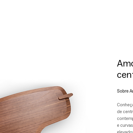
Amo
cen
Sobre 
Conheça
de cent
contemp
e curva
elevado