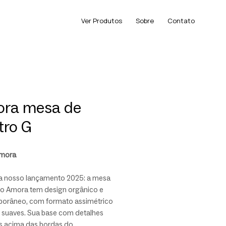
Ver Produtos
Sobre
Contato
ra mesa de
tro G
Amora
 nosso lançamento 2025: a mesa
ro Amora tem design orgânico e
orâneo, com formato assimétrico
s suaves. Sua base com detalhes
s acima das bordas do