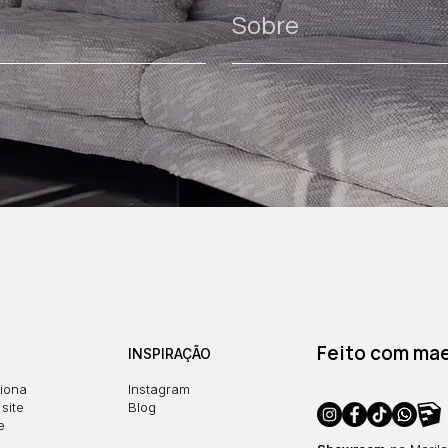
Sobre
Feito com maes
INSPIRAÇÃO
iona
Instagram
site
Blog
e