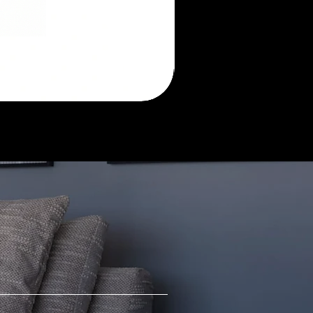
Morada
sofá
retrátil