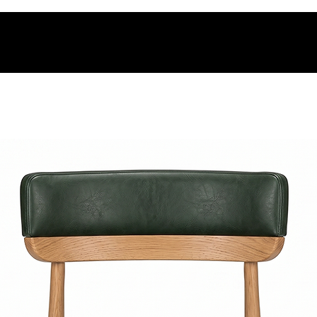
os.
t.