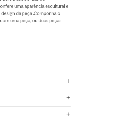
onfere uma aparência escultural e
o design da peça .Componha o
com uma peça, ou duas peças
as para ainda mais interesse visual
ície de apoio. Produzida em
natural, destaca os veios únicos
ial de forma poética.