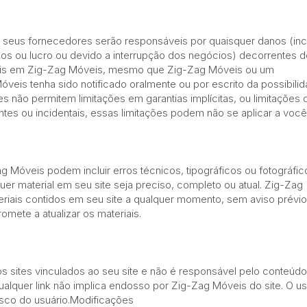
eus fornecedores serão responsáveis ​​por quaisquer danos (inc
os ou lucro ou devido a interrupção dos negócios) decorrentes 
iais em Zig-Zag Móveis, mesmo que Zig-Zag Móveis ou um
veis tenha sido notificado oralmente ou por escrito da possibili
s não permitem limitações em garantias implícitas, ou limitações 
es ou incidentais, essas limitações podem não se aplicar a você
ag Móveis podem incluir erros técnicos, tipográficos ou fotográfic
er material em seu site seja preciso, completo ou atual. Zig-Zag
riais contidos em seu site a qualquer momento, sem aviso prévio
mete a atualizar os materiais.
s sites vinculados ao seu site e não é responsável pelo conteúd
ualquer link não implica endosso por Zig-Zag Móveis do site. O u
risco do usuário.Modificações