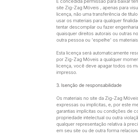
É concedida permissão para baixar te
site Zig-Zag Móveis , apenas para visu
licença, não uma transferência de títul
usar os materiais para qualquer finali
tentar descompilar ou fazer engenhari
quaisquer direitos autorais ou outras 
outra pessoa ou 'espelhe' os mat
Esta licença será automaticamente res
por Zig-Zag Móveis a qualquer momento
licença, você deve apagar todos os ma
impresso.
3. Isenção de responsabilidade
Os materiais no site da Zig-Zag Móvei
expressas ou implícitas, e, por este me
garantias implícitas ou condições de 
propriedade intelectual ou outra viola
qualquer representação relativa à preci
em seu site ou de outra forma relacion