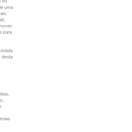
) no
 de uma
ais;
l);
emover
s para
cindida
o desta
tias,
o,
e
eriais