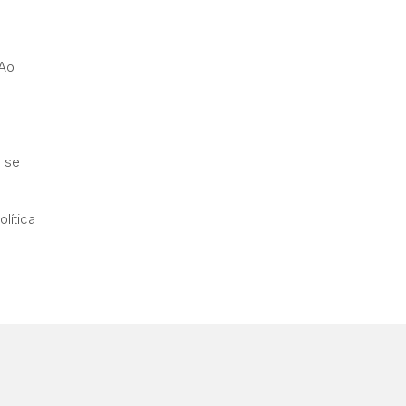
 Ao
ê se
lítica