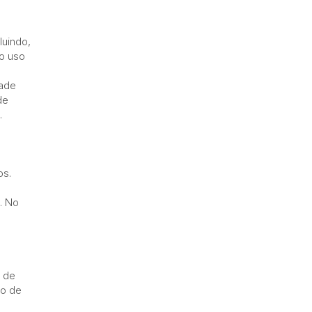
luindo,
do uso
dade
de
.
os.
. No
o de
so de