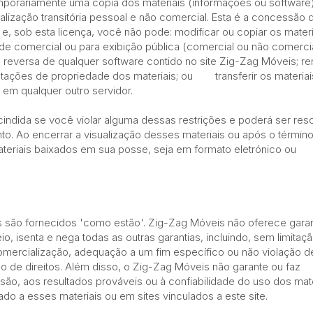
mporariamente uma cópia dos materiais (informações ou software
alização transitória pessoal e não comercial. Esta é a concessão
o e, sob esta licença, você não pode: modificar ou copiar os materi
dade comercial ou para exibição pública (comercial ou não comercia
a reversa de qualquer software contido no site Zig-Zag Móveis; r
notações de propriedade dos materiais; ou transferir os materiai
eriais em qualquer outro servidor.
cindida se você violar alguma dessas restrições e poderá ser res
. Ao encerrar a visualização desses materiais ou após o términ
teriais baixados em sua posse, seja em formato eletrónico ou
s são fornecidos 'como estão'. Zig-Zag Móveis não oferece garan
io, isenta e nega todas as outras garantias, incluindo, sem limitaçã
comercialização, adequação a um fim específico ou não violação d
ção de direitos. Além disso, o Zig-Zag Móveis não garante ou faz
são, aos resultados prováveis ​​ou à confiabilidade do uso dos mat
ado a esses materiais ou em sites vinculados a este site.