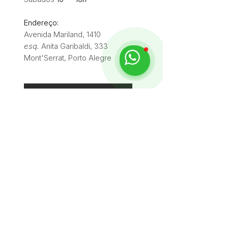
Endereço:
Avenida Mariland, 1410
esq.
Anita Garibaldi, 333
Mont'Serrat, Porto Alegre
Abrir no GoogleMaps
Elaine Rocha
"Adorei o atendimento! Fiquei encantada
com a qualidade dos móveis e a loja é
maravilhosa!"