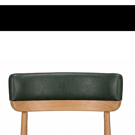
os.
t.