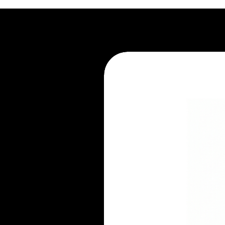
2. Recorra à limpeza profissional.
3. Evite apoiar líquidos e aliment
4. Não pule no móvel.
5. Mantenha-se atento ao seu pe
6. Não mantenha embalado.
7. Evite ambientes úmidos.