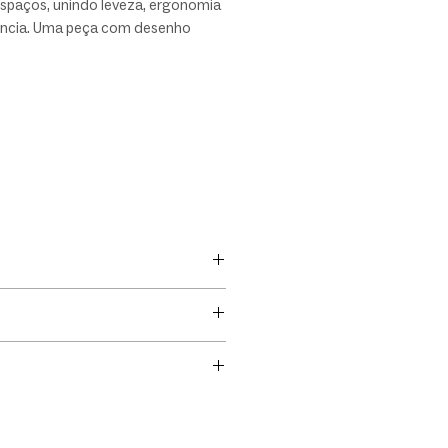
espaços, unindo leveza, ergonomia
tência. Uma peça com desenho
ico readaptado, que surpreende no