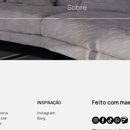
Sobre
Feito com maes
INSPIRAÇÃO
iona
Instagram
site
Blog
e