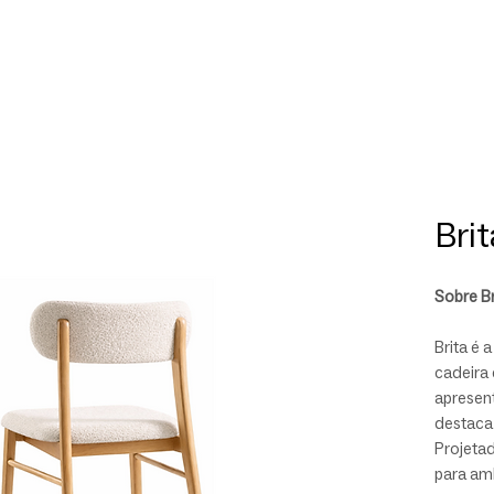
Bri
Sobre Br
Brita é 
cadeira
apresen
destaca 
Projetad
para amb