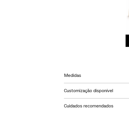
Medidas
LxPxA
Customização disponível
49x56x80cm
Escolha tecido ou couro para re
Cuidados recomendados
Seu móvel merece todo o seu c
1. Não exponha ao sol.