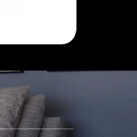
Morada
sofá
retrátil