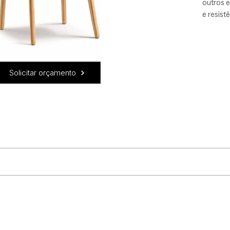
outros 
e resis
nostálg
sentar.
Solicitar orçamento
vestimento, e tingimento da madeira.
uidado! Recomendamos que: