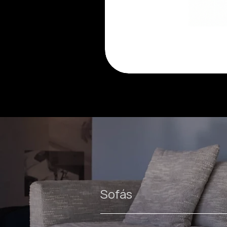
Luma
cadeira
Sofás