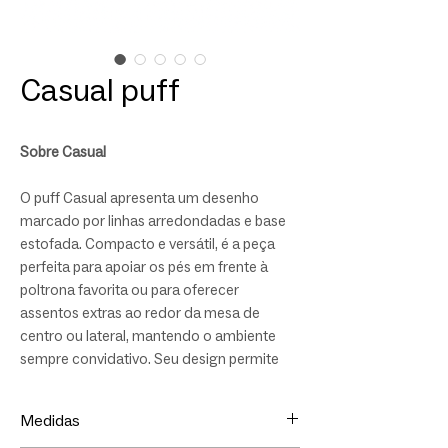
Casual puff
Sobre Casual
O puff Casual apresenta um desenho
marcado por linhas arredondadas e base
estofada. Compacto e versátil, é a peça
perfeita para apoiar os pés em frente à
poltrona favorita ou para oferecer
assentos extras ao redor da mesa de
centro ou lateral, mantendo o ambiente
sempre convidativo. Seu design permite
múltiplas interpretações dentro do décor:
do detalhe que finaliza o layout ao
Medidas
elemento protagonista em composições