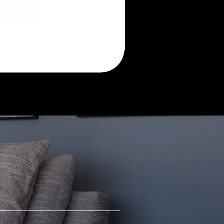
Morada
sofá
retrátil