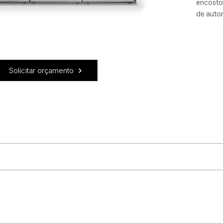
encosto 
de auto
peça Co
artesan
qualida
cada de
Solicitar orçamento
Design 
undidade aberto: 151
 braços, e o revestimento para parte interna e externa.
uidado! Recomendamos que: