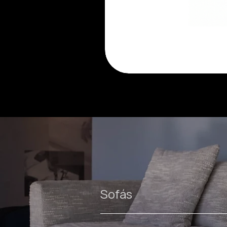
Luma
cadeira
Sofás