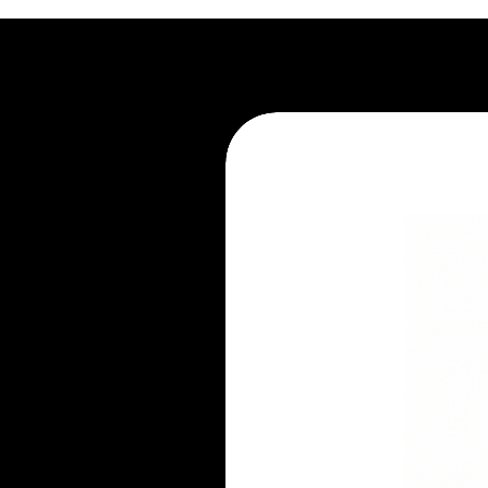
1. Não exponha ao sol.
2. Recorra à limpeza profissional.
3. Evite apoiar líquidos e aliment
4. Não pule no móvel.
5. Mantenha-se atento ao seu pe
6. Não mantenha embalado.
7. Evite ambientes úmidos.