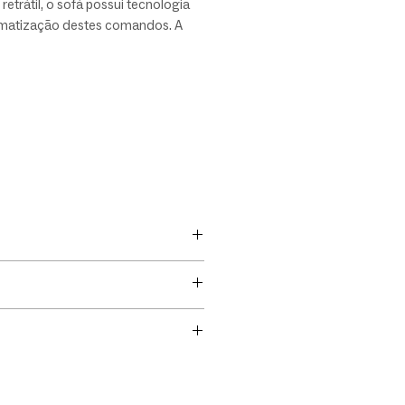
retrátil, o sofá possui tecnologia
matização destes comandos. A
nde é feita com processos
ais e com rigoroso padrão de
de, que garantem o cuidado em
talhe.
assinado por Maurício Bomfim