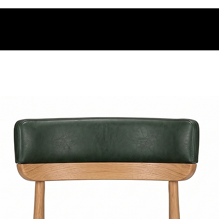
os.
t.