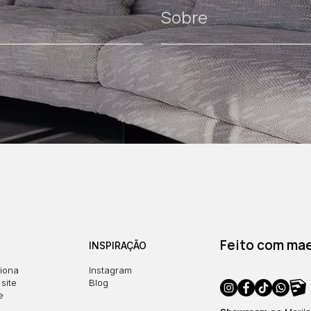
Sobre
Feito com maes
INSPIRAÇÃO
iona
Instagram
site
Blog
e