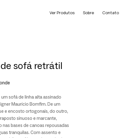
Ver Produtos
Sobre
Contato
de sofá retrátil
Conde
um sofá de linha alta assinado
signer Maurício Bomfim. De um
se e encosto ortogonais, do outro,
raposto sinuoso e marcante,
do nas bases de canoas repousadas
guas tranquilas. Com assento e