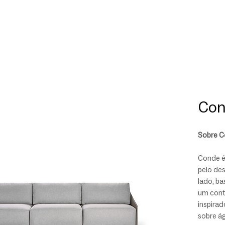
Con
Sobre 
Conde é 
pelo de
lado, ba
um cont
inspira
sobre á