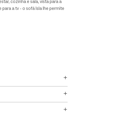
estar, cozinha e sala, vista para a
 para a tv - o sofá Isla lhe permite
idade e conexão. Projeto inovador
n exclusivo Zig-Zag, Isla é um sofá
recional com pouca profundidade
1,14cm).