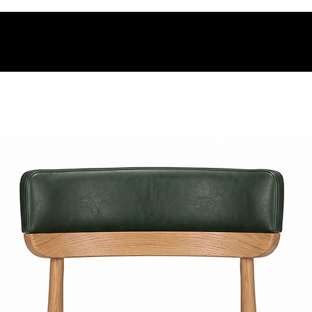
os.
t.