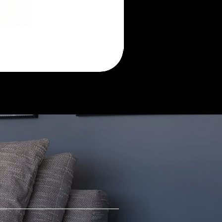
Morada
sofá
retrátil