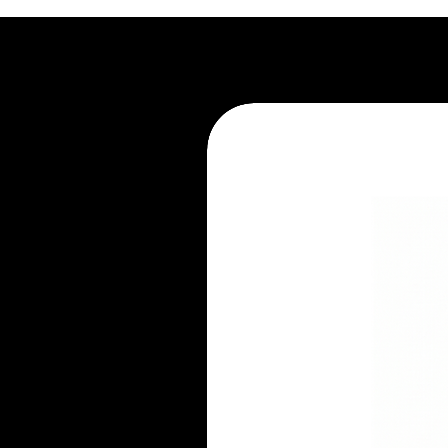
1. Não exponha ao sol.
2. Recorra à limpeza profissional.
3. Evite apoiar líquidos e aliment
4. Não pule no móvel.
5. Mantenha-se atento ao seu pe
6. Não mantenha embalado.
7. Evite ambientes úmidos.