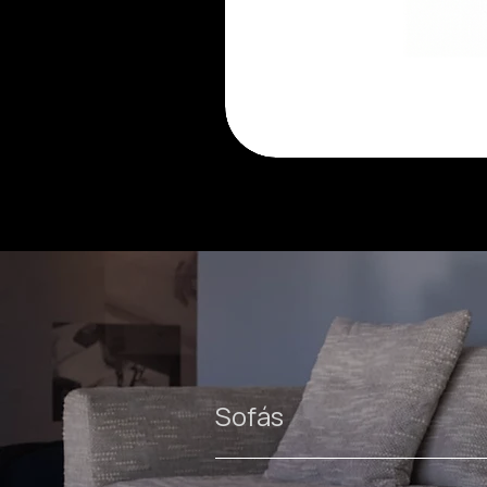
Luma
cadeira
Sofás