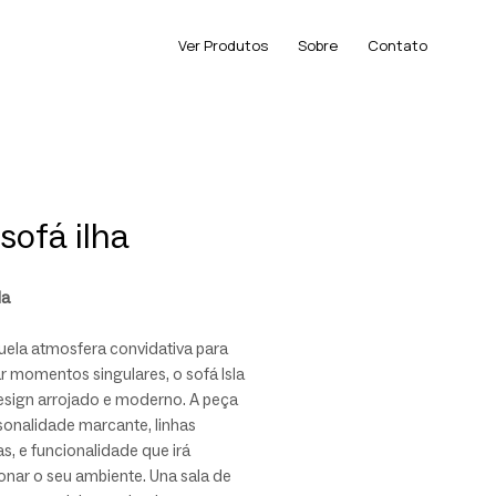
Ver Produtos
Sobre
Contato
 sofá ilha
la
ela atmosfera convidativa para
r momentos singulares, o sofá Isla
esign arrojado e moderno. A peça
sonalidade marcante, linhas
s, e funcionalidade que irá
onar o seu ambiente. Una sala de