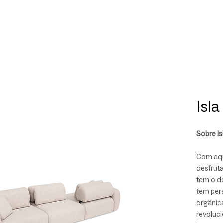
Isla
Sobre Is
Com aqu
desfruta
tem o d
tem per
orgânica
revoluci