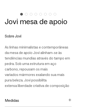
Jovi mesa de apoio
Sobre Jovi
As linhas minimalistas e contemporâneas
da mesa de apoio Jovi alinham-se às
tendências mundias através do tampo em
pedra. Sob uma estrutura em aço
carbono, repousam os mais
variados mármores exalando sua mais
pura beleza. Jovi possibilita
extensa liberdade criativa de composição
para clientes e arquitetos, podendo ser
feita em diferentes mármores, concreto de
Medidas
diversas cores, e lâminas naturais em três