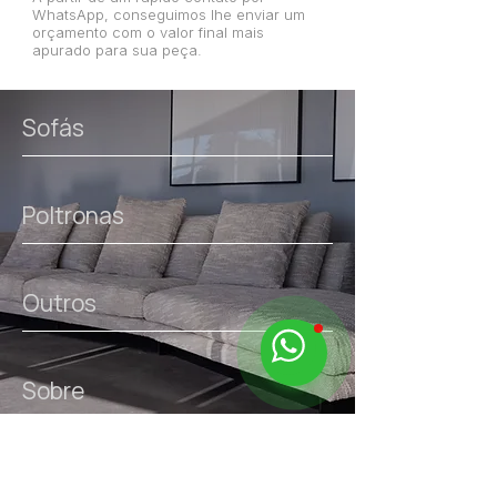
WhatsApp, conseguimos lhe enviar um
- Líquidos devem ser imediatamente
orçamento com o valor final mais
removidos com um pano seco;
apurado para sua peça.
- Limpeza regular deve ser feita com
pano úmido limpo;
Sofás
- Para sujeiras mais severas, utilizar
pano limpo umedecido em água e sabão
neutro.
Poltronas
Outros
Sobre
links úteis.