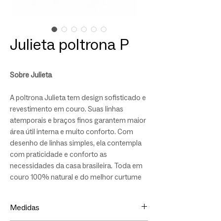
Julieta poltrona P
Sobre Julieta
A poltrona Julieta tem design sofisticado e
revestimento em couro. Suas linhas
atemporais e braços finos garantem maior
área útil interna e muito conforto. Com
desenho de linhas simples, ela contempla
com praticidade e conforto as
necessidades da casa brasileira. Toda em
couro 100% natural e do melhor curtume
brasileiro, a peça é finalizada com
acabamentos desconstruídos na costura.
Medidas
Mais de 40 opções de cores e espessuras.