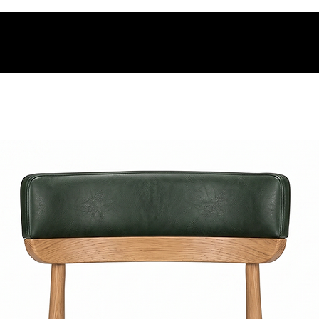
 à base de solvente ou qualquer outro agente abrasivo;
os podem ressecar as fibras e causar danos irreparáveis.
 qualidades do couro, mas atenção:
mente removidos com um pano seco;
a com pano úmido limpo;
ilizar pano limpo umedecido em água e sabão neutro.