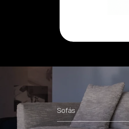
Luma
cadeira
Sofás