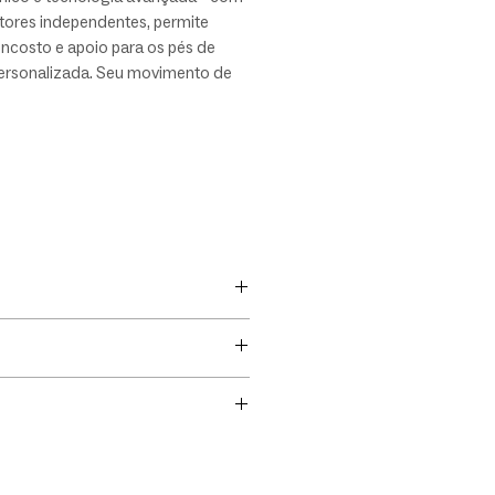
tores independentes, permite
encosto e apoio para os pés de
ersonalizada. Seu movimento de
e giro adiciona ainda mais
de e praticidade, proporcionando
ento absoluto. Escolha entre +40
e couro natural para personalizar
ooca.