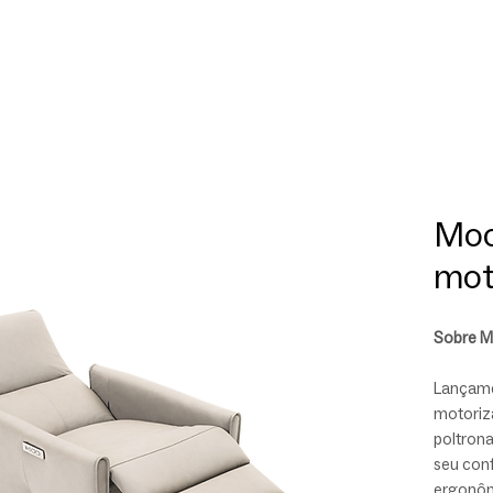
Moo
mot
Sobre 
Lançame
motoriza
poltron
seu con
ergonôm