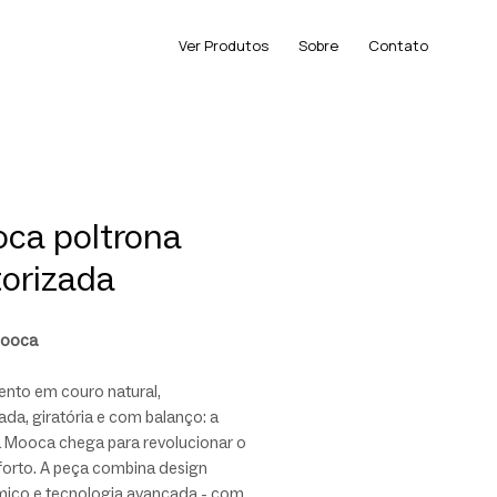
Ver Produtos
Sobre
Contato
ca poltrona
orizada
Mooca
nto em couro natural,
da, giratória e com balanço: a
a Mooca chega para revolucionar o
forto. A peça combina design
ico e tecnologia avançada - com