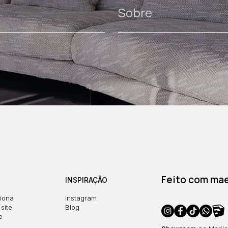
Sobre
Feito com maes
INSPIRAÇÃO
iona
Instagram
site
Blog
e