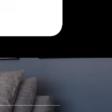
Morada
sofá
retrátil