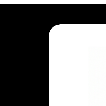
- Não utilizar no couro produtos
- Produtos de limpeza inadequad
Limpeza:
- Resistência e durabilidade são
- Líquidos devem ser imediata
- Limpeza regular deve ser feit
- Para sujeiras mais severas, ut