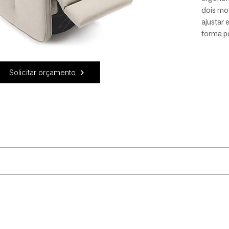
dois mo
ajustar 
forma p
balanço 
suavida
relaxam
Solicitar orçamento
opções d
a sua M
to.
eta e fontes de calor;