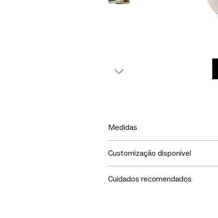
Medidas
77x91x105h
Customização disponível
Escolha o couro para revestimen
Cuidados recomendados
Manutenção:
- Não expor a peça à luz solar dir