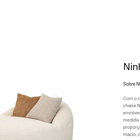
Nin
Sobre N
Com o o
chaise N
envolve
medida 
proporç
macio, c