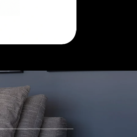
Morada
sofá
retrátil