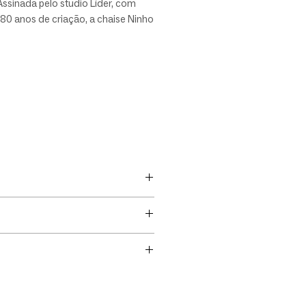
 Assinada pelo studio Líder, com
80 anos de criação, a chaise Ninho
 para composições
orâneas que valorizam elegância
alidade.
g Móveis é parceira exclusiva da
íder em Porto Alegre, RS.