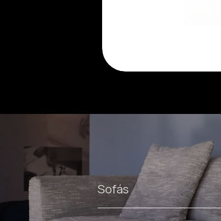
Luma
cadeira
Sofás