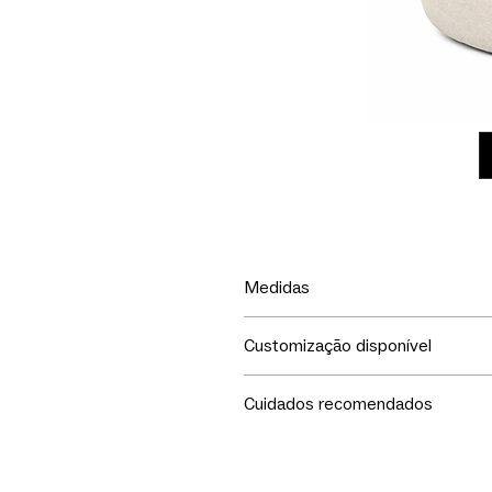
Medidas
LxPxA
Customização disponível
140x140x70
Escolha tecido para revestiment
Cuidados recomendados
Seu móvel merece todo o seu c
1. Não exponha ao sol.