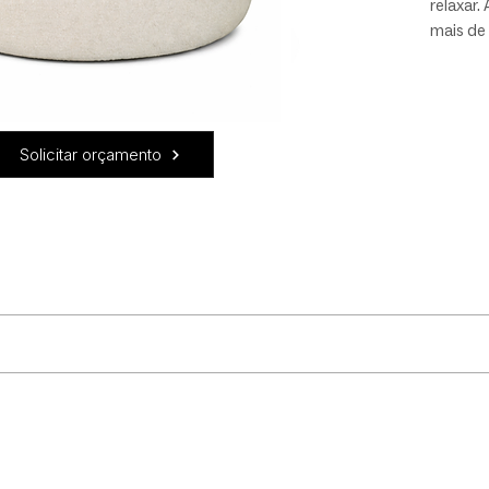
relaxar.
mais de 
é ideal
contemp
e person
Solicitar orçamento
A Zig-Za
studio L
o.
uidado! Recomendamos que: