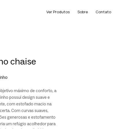
Ver Produtos
Sobre
Contato
ho chaise
inho
bjetivo máximo de conforto, a
inho possui design suave e
nte, com estofado macio na
certa. Com curvas suaves,
ões generosas e estofamento
ria um refúgio acolhedor para