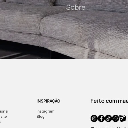
Sobre
Feito com maes
INSPIRAÇÃO
iona
Instagram
site
Blog
e