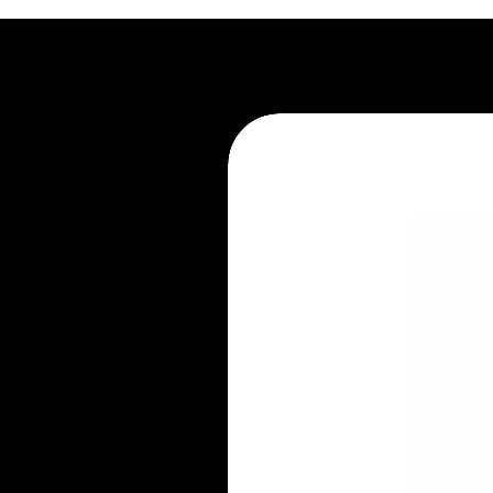
2. Recorra à limpeza profissional.
3. Evite apoiar líquidos e aliment
4. Não pule no móvel.
5. Mantenha-se atento ao seu pe
6. Não mantenha embalado.
7. Evite ambientes úmidos.