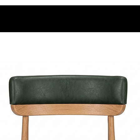
os.
t.