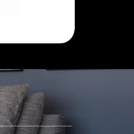
Morada
sofá
retrátil