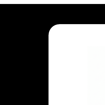
2. Recorra à limpeza profissional.
3. Evite apoiar líquidos e aliment
4. Não pule no móvel.
5. Mantenha-se atento ao seu pe
6. Não mantenha embalado.
7. Evite ambientes úmidos.