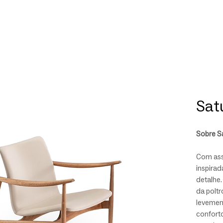
Sat
Sobre S
Com assi
inspirad
detalhe.
da polt
levemen
confort