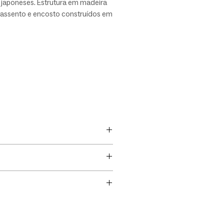
 japoneses. Estrutura em madeira
 assento e encosto construídos em
anatômica multi-laminada
a, ergonomia com molde
o, revestimento em couro natural,
u lona. A poltrona Saturno é uma
ssica que agrega design, conforto
 ao ambiente.