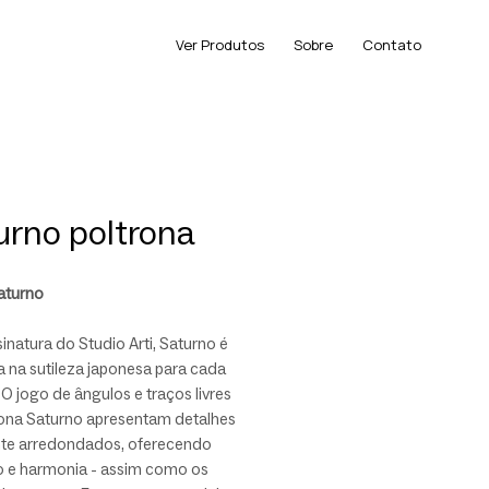
Ver Produtos
Sobre
Contato
urno poltrona
aturno
natura do Studio Arti, Saturno é
a na sutileza japonesa para cada
 O jogo de ângulos e traços livres
rona Saturno apresentam detalhes
te arredondados, oferecendo
o e harmonia - assim como os