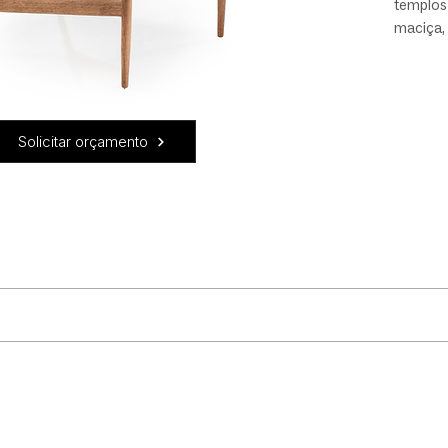
templos
maciça,
concha 
estofad
exclusiv
tecido o
Solicitar orçamento
peça clá
e leveza
vestimento, e tingimento da madeira.
uidado! Recomendamos que: