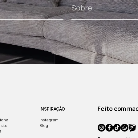
Sobre
Feito com maes
INSPIRAÇÃO
iona
Instagram
site
Blog
e