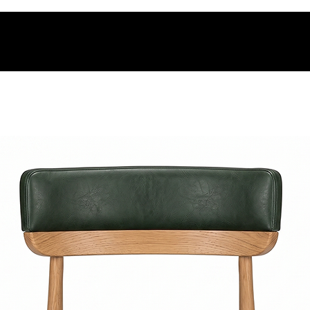
os.
t.