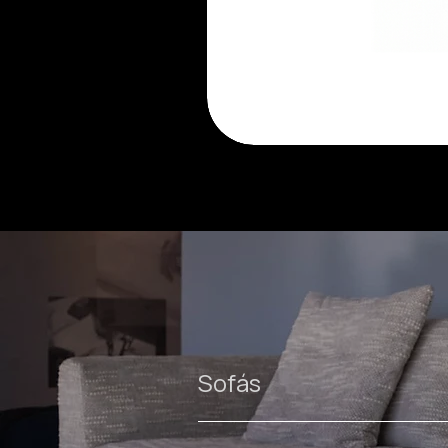
Luma
cadeira
Sofás