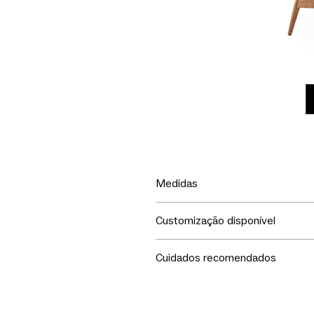
Medidas
LxPxA
Customização disponível
75x75x75h
Escolha tecido ou couro para re
Cuidados recomendados
Seu móvel merece todo o seu c
1. Não exponha ao sol.