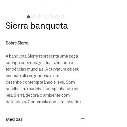
Sierra banqueta
Sobre Sierra
A banqueta Sierra representa uma peça
coringa com design atual, alinhado à
tendências mundiais. A curvatura de seu
encosto alia ergonomia a um
desenho contemporâneo e leve. Com
detalhe em madeira acompanhando os
pés, Sierra decora o ambiente com
delicadeza. Contempla com praticidade e
conforto cozinhas, bancadas e áreas
gourmet. Personalize sua peça com a
Medidas
escolha do tom da madeira, tecidos ou