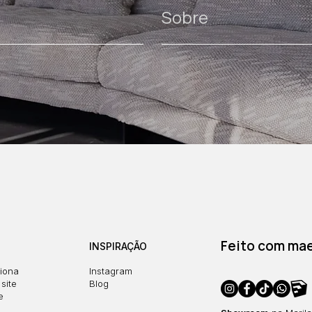
Sobre
Feito com maes
INSPIRAÇÃO
iona
Instagram
site
Blog
e