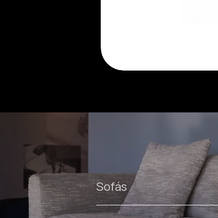
Luma
cadeira
Sofás