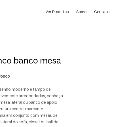
Ver Produtos
Sobre
Contato
nco banco mesa
ronco
senho moderno e tampo de
levemente arredondadas, conheça
mesa lateral ou banco de apoio
utura central marcante.
ha em conjunto com mesas de
 lateral do sofá, closet ou hall de