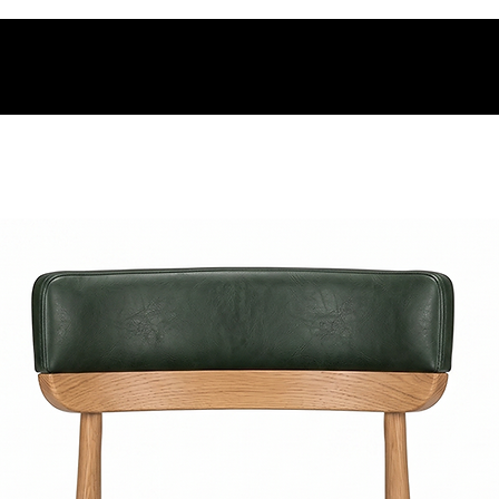
os.
t.