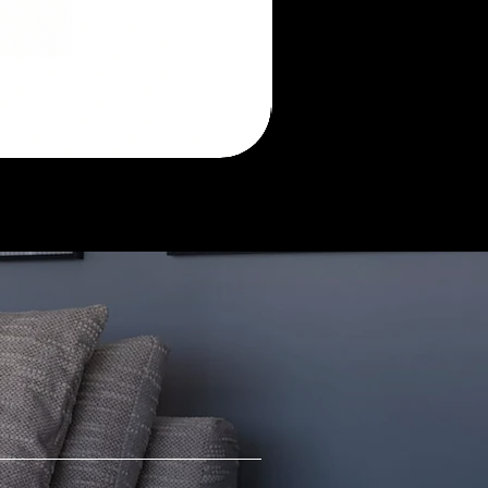
Morada
sofá
retrátil