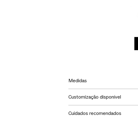
Medidas
LxPxA
Customização disponível
35x35x38h
Escolha o tipo e cor de madeira 
Cuidados recomendados
Seu móvel merece todo o seu c