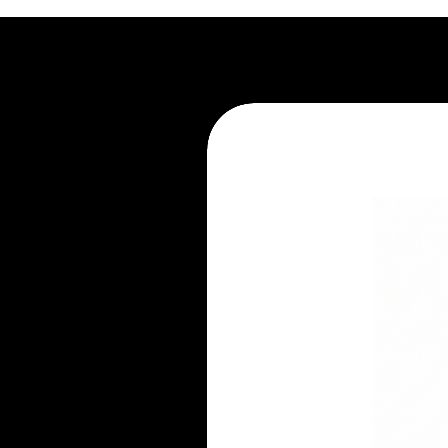
1. Não exponha ao sol.
2. Recorra à limpeza profissional.
3. Evite apoiar líquidos e aliment
4. Não pule no móvel.
5. Mantenha-se atento ao seu pe
6. Não mantenha embalado.
7. Evite ambientes úmidos.