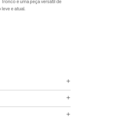
 Tronco é uma peça versátil de
leve e atual.
g Móveis é parceira exclusiva da
íder em Porto Alegre, RS.