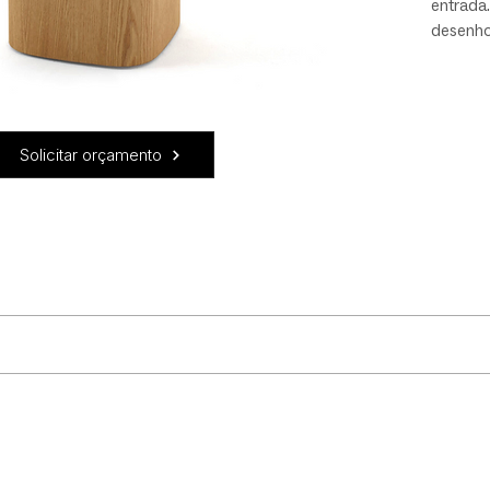
entrada.
desenho 
A Zig-Za
studio L
Solicitar orçamento
para revestimento.
uidado! Recomendamos que: