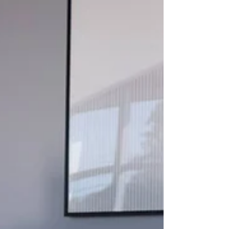
que no contexto amplo da mostra apontam para
uma direção clara na arquitetura: o bem-estar no
centro das decisões da casa brasileira. Bem-
estar, aqui, expande seu sentido de habitar e
cuidar do corpo físico para também as áreas do
intelecto, da arte, da família