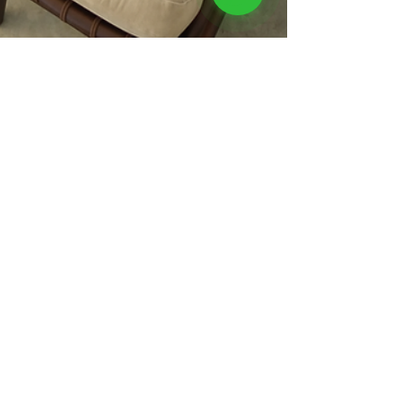
3 min de leitura
Zig-Zag Móveis é a