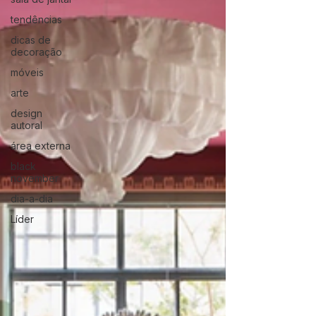
tendências
dicas de
decoração
móveis
arte
design
autoral
área externa
black
november
dia-a-dia
Líder