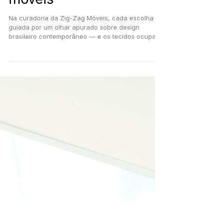
tendências 2026 em
revestimentos para
móveis
Na curadoria da Zig-Zag Móveis, cada escolha é
guiada por um olhar apurado sobre design
brasileiro contemporâneo — e os tecidos ocupam
um papel central nessa narrativa. Mais do que
revestimentos, eles são linguagem, identidade e
experiência sensorial. Nesse post, conheça as
tendências para revestimentos em 2026, e
também um spoiler da nossa coleção de tecidos
autorais produzidos na Serra Gaúcha.