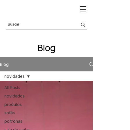
Blog
Blog
novidades
All Posts
novidades
produtos
sofás
poltronas
sala de jantar