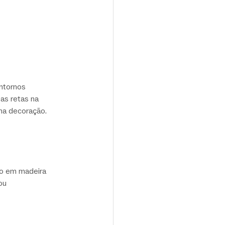
ntornos 
as retas na 
na decoração.
po em madeira 
ou 