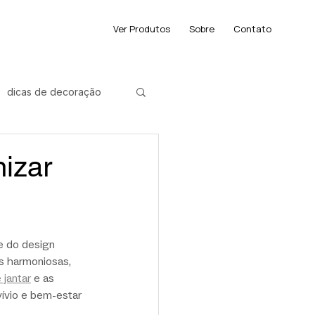
Ver Produtos
Sobre
Contato
dicas de decoração
der
izar
e do design 
s harmoniosas, 
 jantar
 e as 
ívio e bem-estar 