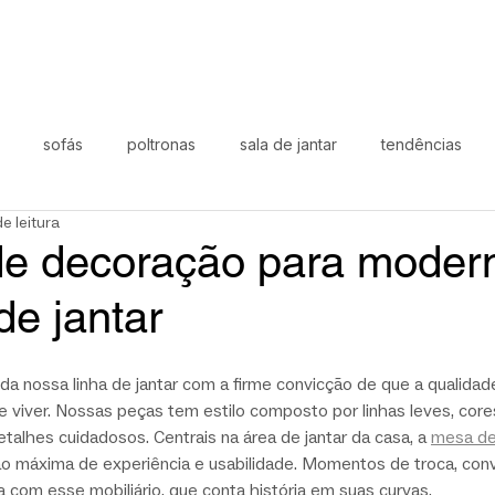
sofás
poltronas
sala de jantar
tendências
e leitura
oral
área externa
black november
dia-a-dia
Lí
 de decoração para modern
de jantar
a nossa linha de jantar com a firme convicção de que a qualidad
e viver. Nossas peças tem estilo composto por linhas leves, core
talhes cuidadosos. Centrais na área de jantar da casa, a 
mesa de
o máxima de experiência e usabilidade. Momentos de troca, conv
com esse mobiliário, que conta história em suas curvas.