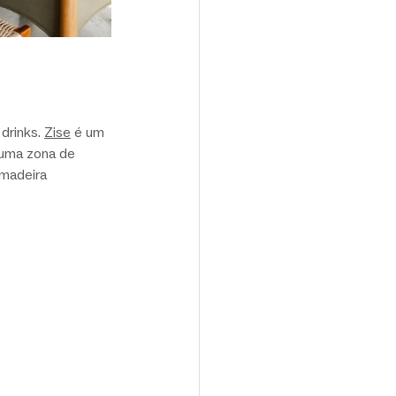
rinks. 
Zise
 é um 
 uma zona de 
 madeira 