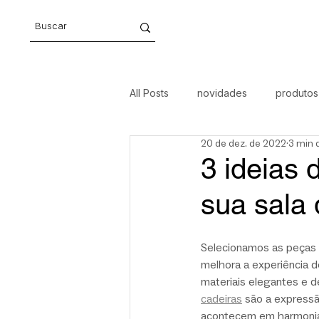
All Posts
novidades
produtos
20 de dez. de 2022
3 min d
móveis
arte
design aut
3 ideias
sua sala 
Selecionamos as peças d
melhora a experiência d
materiais elegantes e de
cadeiras
 são a expressã
acontecem em harmonia 