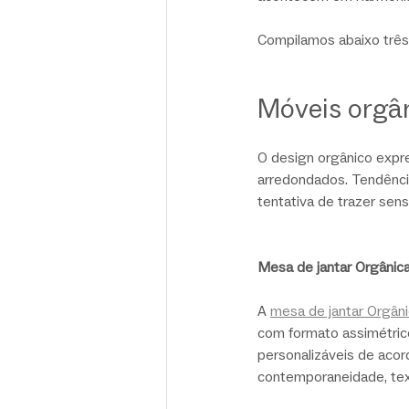
Compilamos abaixo três 
Móveis orgân
O design orgânico expre
arredondados. Tendência
tentativa de trazer se
M
esa de jantar Orgânic
A 
mesa de jantar Orgân
com formato assimétrico
personalizáveis de acor
contemporaneidade, text