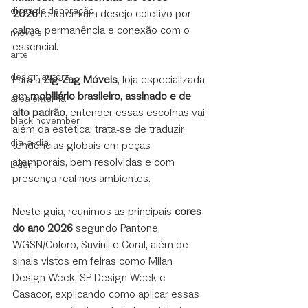
dicas de decoração
2026
 refletem um desejo coletivo por 
calma, permanência e conexão com o 
móveis
essencial.
arte
design autoral
Para a 
Zig-Zag Móveis
, loja especializada 
em 
mobiliário brasileiro, assinado e de 
área externa
alto padrão
, entender essas escolhas vai 
black november
além da estética: trata-se de traduzir 
dia-a-dia
tendências globais em peças 
atemporais, bem resolvidas e com 
Líder
presença real nos ambientes.
Neste guia, reunimos as principais 
cores 
do ano 2026
 segundo Pantone, 
WGSN/Coloro, Suvinil e Coral, além de 
sinais vistos em feiras como Milan 
Design Week, SP Design Week e 
Casacor, explicando como aplicar essas 