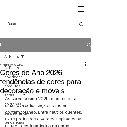
Post
All Posts
4 min de leitura
All Posts
Cores do Ano 2026:
novidades
tendências de cores para
produtos
decoração e móveis
sofás
As 
cores do ano 2026
 apontam para 
poltronas
uma nova sofisticação no morar 
contemporâneo. Entre neutros quentes, 
sala de jantar
azuis profundos e verdes inspirados na 
tendências
natureza, as 
tendências de cores 