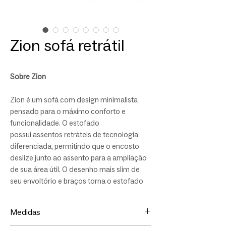
Zion sofá retrátil
Sobre Zion
Zion é um sofá com design minimalista
pensado para o máximo conforto e
funcionalidade. O estofado
possui assentos retráteis de tecnologia
diferenciada, permitindo que o encosto
deslize junto ao assento para a ampliação
de sua área útil. O desenho mais slim de
seu envoltório e braços torna o estofado
mais leve visualmente, passando a
sensação de maior amplitude ao ambiente
Medidas
no qual é inserido.
Zion é um sofá moderno