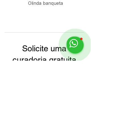
Olinda banqueta
Solicite uma
curadoria gratuita
Precisa de ajuda com mobiliário?
Nossa curadoria personalizada oferece
acesso a uma seleção exclusiva de produtos
de mais de 50 fabricantes renomados de
todo o Brasil.
Criamos um material
gratuito
com base no
seu projeto ou em imagens de referência,