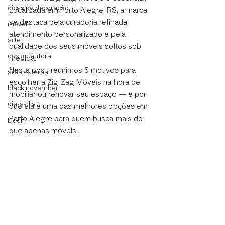
dicas de decoração
Localizada em Porto Alegre, RS, a marca 
se destaca pela curadoria refinada, 
móveis
atendimento personalizado e pela 
arte
qualidade dos seus móveis soltos sob 
design autoral
medida.
Neste post, reunimos 5 motivos para 
área externa
escolher a Zig-Zag Móveis na hora de 
black november
mobiliar ou renovar seu espaço — e por 
dia-a-dia
que ela é uma das melhores opções em 
Porto Alegre para quem busca mais do 
Líder
que apenas móveis.