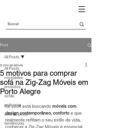
Post
All Posts
4 min de leitura
All Posts
5 motivos para comprar
novidades
sofá na Zig-Zag Móveis em
produtos
Porto Alegre
sofás
poltronas
Se você está buscando 
móveis com 
design contemporâneo, conforto
 e que 
sala de jantar
realmente reflitam o seu estilo de vida, 
tendências
conhecer a Zig-Zag Móveis é essencial. 