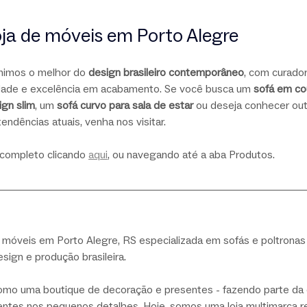
loja de móveis em Porto Alegre
unimos o melhor do 
design brasileiro contemporâneo
, com curado
idade e excelência em acabamento. Se você busca um 
sofá em co
ign slim
, um 
sofá curvo para sala de estar
 ou deseja conhecer out
endências atuais, venha nos visitar.
 completo clicando 
aqui
, ou navegando até a aba Produtos.
 móveis em Porto Alegre, RS especializada em sofás e poltronas 
esign e produção brasileira.
o uma boutique de decoração e presentes - fazendo parte da 
ientes nos pequenos detalhes. Hoje, somos uma loja multimarca r