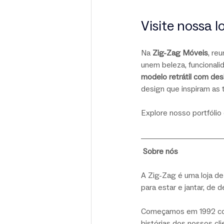
Visite nossa 
Na 
Zig-Zag Móveis
, re
unem beleza, funcional
modelo retrátil com des
design que inspiram as t
Explore nosso portfólio
Sobre nós
A Zig-Zag é uma loja de
para estar e jantar, de d
Começamos em 1992 com
histórias dos nossos cl