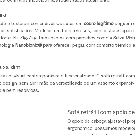
ral
ade e textura inconfundível. Os sofás em 
couro legítimo
 seguem 
os sofisticados. Modelos em tons terrosos, com costuras aparent
 forte. Na Zig-Zag, trabalhamos com parceiros como a 
Salva Mobi
nologia 
Nanobionic®
 para oferecer peças com conforto térmico 
aixa slim
ja um visual contemporâneo e funcionalidade. O sofá retrátil com
 design, sem abrir mão da versatilidade de um assento expansíve
 e bem resolvidas.
Sofá retrátil com apoio d
O apoio de cabeça ajustável pro
ergonômico, possuímos modelo