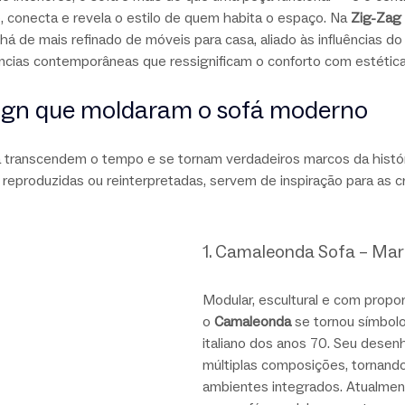
e, conecta e revela o estilo de quem habita o espaço. Na 
Zig-Zag
 há de mais refinado de móveis para casa, aliado às influências do
ências contemporâneas que ressignificam o conforto com estética
sign que moldaram o sofá moderno
 transcendem o tempo e se tornam verdadeiros marcos da históri
 reproduzidas ou reinterpretadas, servem de inspiração para as cr
1. Camaleonda Sofa – Mario
Modular, escultural e com propo
o 
Camaleonda
 se tornou símbolo
italiano dos anos 70. Seu desenh
múltiplas composições, tornando
ambientes integrados. Atualment