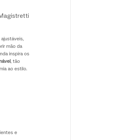
Magistretti 
 
ajustáveis, 
rir mão da 
nda inspira os 
nável
, tão 
ia ao estilo.
ientes e 