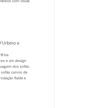
âneos com visual 
D’Urbino e 
fil ba
ntes e um design 
nguagem dos sofás-
s sofás curvos de 
culação fluida e 