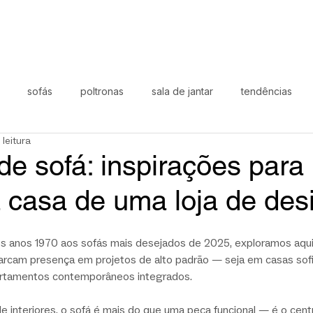
sofás
poltronas
sala de jantar
tendências
 leitura
oral
área externa
black november
dia-a-dia
Lí
e sofá: inspirações para
 casa de uma loja de des
s anos 1970 aos sofás mais desejados de 2025, exploramos aqui 
rcam presença em projetos de alto padrão — seja em casas sofi
artamentos contemporâneos integrados.
de interiores, o sofá é mais do que uma peça funcional — é o cent