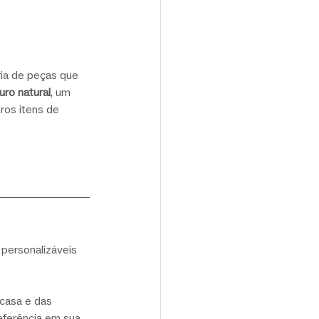
ria de peças que 
uro natural
, um 
ros itens de 
personalizáveis 
casa e das 
eferência em sua 