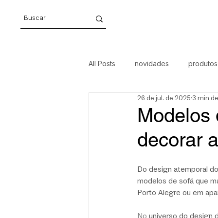
All Posts
novidades
produtos
26 de jul. de 2025
3 min de
móveis
arte
design aut
Modelos d
decorar a
Do design atemporal do
modelos de sofá que ma
Porto Alegre ou em ap
No
 universo do design 