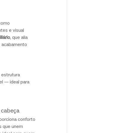
como 
es e visual 
liário
, que alia 
e acabamento 
 estrutura
l — ideal para 
e cabeça
porciona conforto 
s que unem 