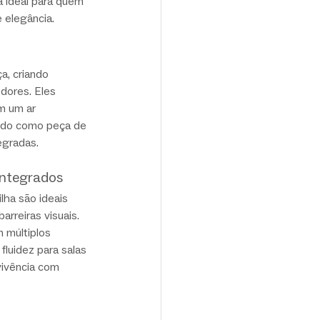
a ideal para quem 
e elegância.
a, criando 
dores. Eles 
m um ar 
ando como peça de 
egradas.
integrados
lha são ideais 
arreiras visuais. 
 múltiplos 
fluidez para salas 
vivência com 