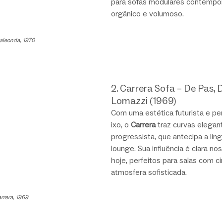
para sofás modulares contempor
orgânico e volumoso.
aleonda, 1970
2. Carrera Sofa – De Pas, 
Lomazzi (1969)
Com uma estética futurista e per
ixo, o 
Carrera
 traz curvas elega
progressista, que antecipa a li
lounge. Sua influência é clara no
hoje, perfeitos para salas com cir
atmosfera sofisticada.
rrera, 1969