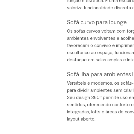
função e estética. É uma escolh
valoriza funcionalidade discreta 
Sofá curvo para lounge
Os sofás curvos voltam com forç
ambientes envolventes e acolhe
favorecem o convívio e imprime
escultórico ao espaço, funcion
destaque em salas amplas e int
Sofá ilha para ambientes 
Versáteis e modernos, os sofás-i
para dividir ambientes sem criar b
Seu design 360° permite uso em
sentidos, oferecendo conforto e 
integradas, lofts e áreas de con
layout aberto.