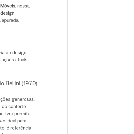
 Móveis
, nossa 
 design 
 apurada.
a do design. 
iações atuais:
 Bellini (1970)
rções generosas, 
 do conforto 
o livre permite 
-o ideal para 
e, é referência 