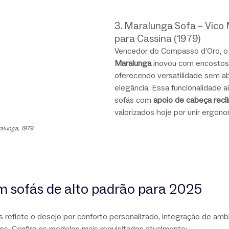
3. Maralunga Sofa – Vico 
para Cassina (1979)
Vencedor do Compasso d’Oro, o
Maralunga
 inovou com encostos 
oferecendo versatilidade sem ab
elegância. Essa funcionalidade ai
sofás com 
apoio de cabeça recli
valorizados hoje por unir ergonom
alunga, 1979
 sofás de alto padrão para 2025
 reflete o desejo por conforto personalizado, integração de amb
s. Confira os modelos mais requisitados atualmente: