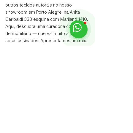
outros tecidos autorais no nosso 
showroom em Porto Alegre, na Anita 
Garibaldi 333 esquina com Mariland 1410. 
Aqui, descubra uma curadoria completa 
de mobiliário — que vai muito além dos 
sofás assinados. Apresentamos um mix 
amplo que inclui sofás diversos, 
poltronas, mesas, complementos e 
peças autorais, todos selecionados por 
suas diferentes personalidades e 
diferentes níveis de conforto, sempre 
com o olhar refinado e confiança na 
qualidade de produção de nossos 
parceiros.
Explore nosso portfólio completo 
clicando 
aqui
, ou navegando até a aba 
Produtos.