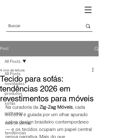
Post
All Posts
4 min de leitura
All Posts
Tecido para sofás:
novidades
tendências 2026 em
produtos
revestimentos para móveis
sofás
Na curadoria da 
Zig-Zag Móveis
, cada 
poltronas
escolha é guiada por um olhar apurado 
sobre design brasileiro contemporâneo 
sala de jantar
— e os tecidos ocupam um papel central 
tendências
nessa narrativa. Mais do que 