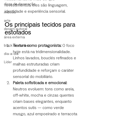
dicas de decoração
revestimentos, eles são linguagem, 
identidade e experiência sensorial.
móveis
arte
Os principais tecidos para 
design autoral
estofados
área externa
Textura como protagonista: 
O foco 
black november
hoje está na tridimensionalidade. 
dia-a-dia
Linhos lavados, bouclés refinados e 
Líder
malhas estruturadas criam 
profundidade e reforçam o caráter 
sensorial do mobiliário.
Paleta sofisticada e emocional: 
Neutros evoluem: tons como areia, 
off-white, mocha e cinzas quentes 
criam bases elegantes, enquanto 
acentos sutis — como verde 
musgo, azul empoeirado e terracota 